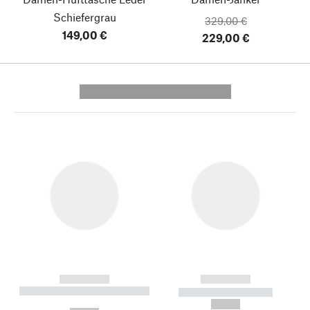
Schiefergrau
329,00 €
149,00 €
229,00 €
---------- --------------
------------
------------
----------- ----------- --------
----------- -----------
---
--,-- €