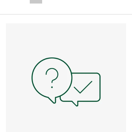
--,-- €