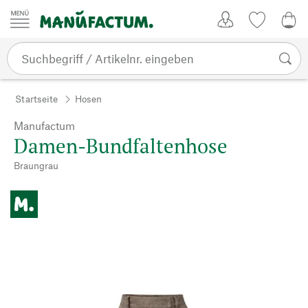
Zum Inhalt springen
Kundenkonto
Merkliste
0,0
Startseite
Hosen
Manufactum
Damen-Bundfaltenhose
Braungrau