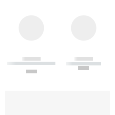
------------
------------
----------- ----------- --------
----------- -----------
---
--,-- €
--,-- €