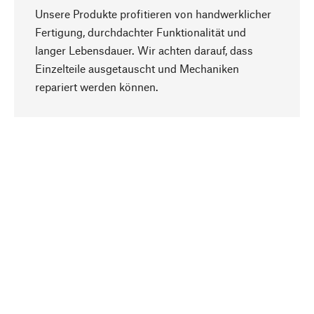
Unsere Produkte profitieren von handwerklicher
Fertigung, durchdachter Funktionalität und
langer Lebensdauer. Wir achten darauf, dass
Einzelteile ausgetauscht und Mechaniken
Nach oben
repariert werden können.
Bewusst
Nachhaltigkeit steht im Fokus unserer
Produktauswahl. Wir setzen auf natürliche
Inhaltsstoffe und Materialien, die gepflegt werden
können, sowie auf eine ressourcenschonende
und sozialverträgliche Produktion.