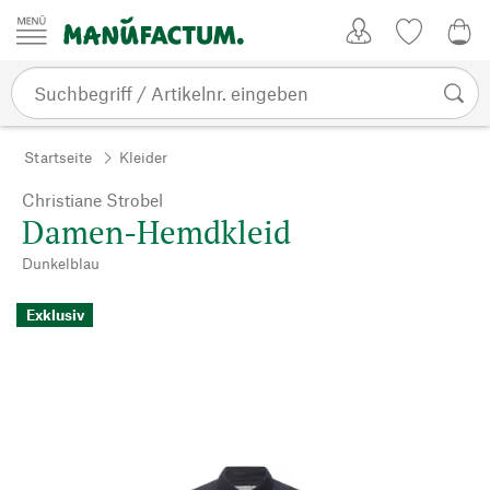
Zum Inhalt springen
Kundenkonto
Merkliste
0,0
Startseite
Kleider
Christiane Strobel
Damen-Hemdkleid
Dunkelblau
Exklusiv