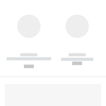
------------
------------
----------- ----------- --------
----------- -----------
---
--,-- €
--,-- €