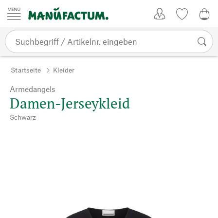
Zum Inhalt springen
Kundenkonto
Merkliste
0,0
Startseite
Kleider
Armedangels
Damen-Jerseykleid
Schwarz