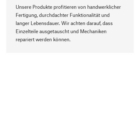
Unsere Produkte profitieren von handwerklicher
Fertigung, durchdachter Funktionalität und
langer Lebensdauer. Wir achten darauf, dass
Einzelteile ausgetauscht und Mechaniken
Nach oben
repariert werden können.
Bewusst
Nachhaltigkeit steht im Fokus unserer
Produktauswahl. Wir setzen auf natürliche
Inhaltsstoffe und Materialien, die gepflegt werden
können, sowie auf eine ressourcenschonende
und sozialverträgliche Produktion.