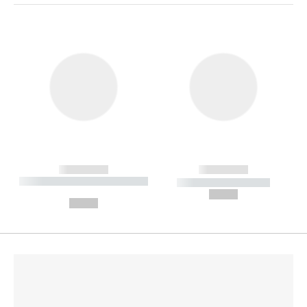
------------
------------
----------- ----------- --------
----------- -----------
---
--,-- €
--,-- €