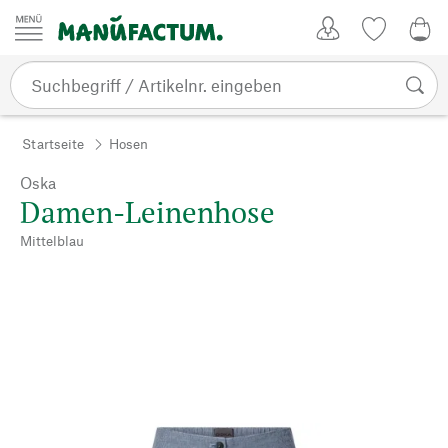
Zum Inhalt springen
Kundenkonto
Merkliste
0,0
Startseite
Hosen
Oska
Damen-Leinenhose
Mittelblau