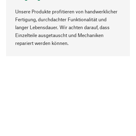
Unsere Produkte profitieren von handwerklicher
Fertigung, durchdachter Funktionalität und
langer Lebensdauer. Wir achten darauf, dass
Einzelteile ausgetauscht und Mechaniken
Nach oben
repariert werden können.
Bewusst
Nachhaltigkeit steht im Fokus unserer
Produktauswahl. Wir setzen auf natürliche
Inhaltsstoffe und Materialien, die gepflegt werden
können, sowie auf eine ressourcenschonende
und sozialverträgliche Produktion.