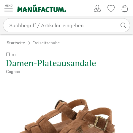
Zum Inhalt springen
Kundenkonto
Merkliste
0,0
Startseite
Freizeitschuhe
Ehm
Damen-Plateausandale
Cognac