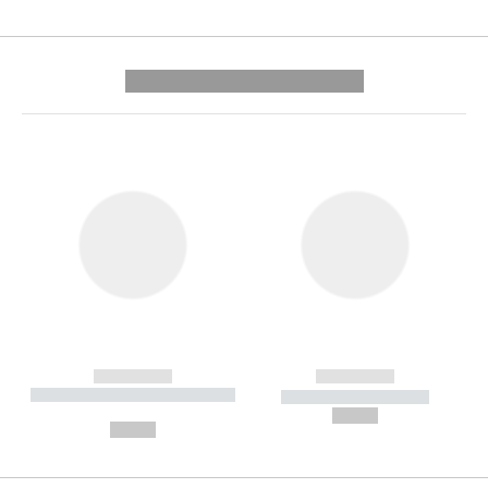
---------- --------------
------------
------------
----------- ----------- --------
----------- -----------
---
--,-- €
--,-- €