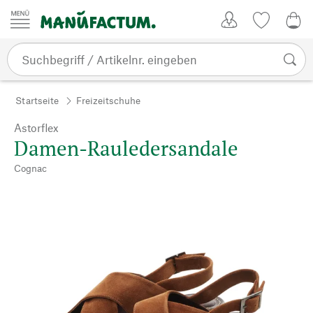
Zum Inhalt springen
Kundenkonto
Merkliste
0,0
Startseite
Freizeitschuhe
Astorflex
Damen-Rauledersandale
Cognac