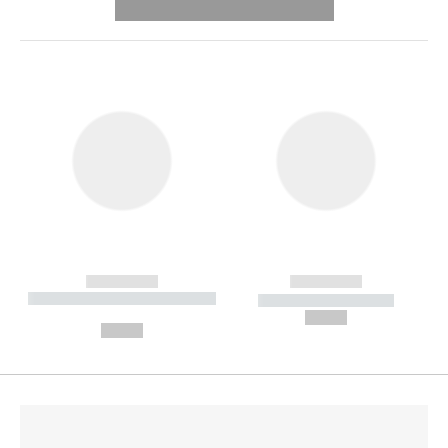
---------- --------------
------------
------------
----------- ----------- --------
----------- -----------
---
--,-- €
--,-- €