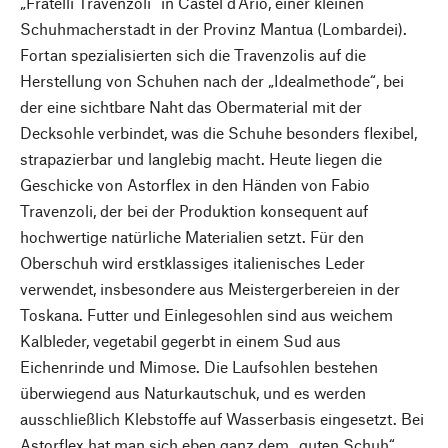
„Fratelli Travenzoli“ in Castel d’Ario, einer kleinen
Schuhmacherstadt in der Provinz Mantua (Lombardei).
Fortan spezialisierten sich die Travenzolis auf die
Herstellung von Schuhen nach der „Idealmethode“, bei
der eine sichtbare Naht das Obermaterial mit der
Decksohle verbindet, was die Schuhe besonders flexibel,
strapazierbar und langlebig macht. Heute liegen die
Geschicke von Astorflex in den Händen von Fabio
Travenzoli, der bei der Produktion konsequent auf
hochwertige natürliche Materialien setzt. Für den
Oberschuh wird erstklassiges italienisches Leder
verwendet, insbesondere aus Meistergerbereien in der
Toskana. Futter und Einlegesohlen sind aus weichem
Kalbleder, vegetabil gegerbt in einem Sud aus
Eichenrinde und Mimose. Die Laufsohlen bestehen
überwiegend aus Naturkautschuk, und es werden
ausschließlich Klebstoffe auf Wasserbasis eingesetzt. Bei
Astorflex hat man sich eben ganz dem „guten Schuh“