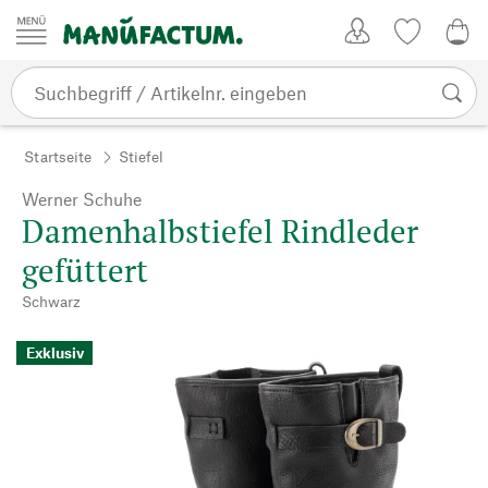
Zum Inhalt springen
Kundenkonto
Merkliste
0,0
Startseite
Stiefel
Werner Schuhe
Damenhalbstiefel Rindleder
gefüttert
Schwarz
Exklusiv