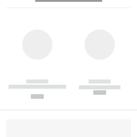
------------
------------
----------- ----------- --------
----------- -----------
---
--,-- €
--,-- €