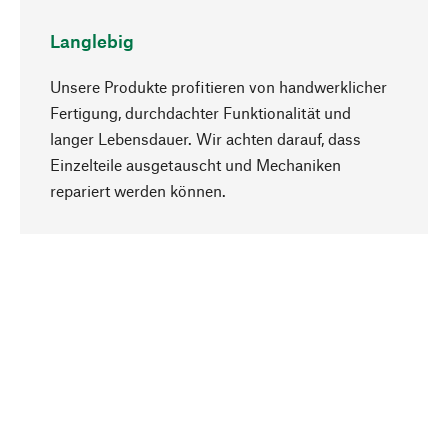
Langlebig
Unsere Produkte profitieren von handwerklicher
Fertigung, durchdachter Funktionalität und
langer Lebensdauer. Wir achten darauf, dass
Einzelteile ausgetauscht und Mechaniken
Nach oben
repariert werden können.
Bewusst
Nachhaltigkeit steht im Fokus unserer
Produktauswahl. Wir setzen auf natürliche
Inhaltsstoffe und Materialien, die gepflegt werden
können, sowie auf eine ressourcenschonende