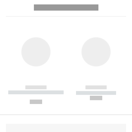
---------- --------------
------------
------------
----------- ----------- --------
----------- -----------
---
--,-- €
--,-- €