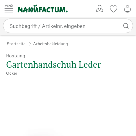
Zum Inhalt springen
Kundenkonto
Merkliste
0,0
Startseite
Arbeitsbekleidung
Rostaing
Gartenhandschuh Leder
Ocker