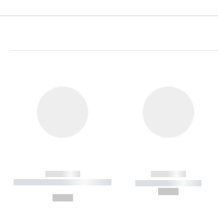
------------
------------
----------- ----------- ----------
----------- -----------
-
--,-- €
--,-- €