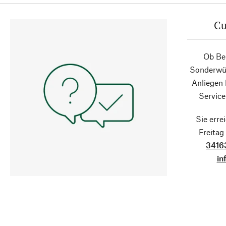
Cu
Ob Ber
Sonderwün
Anliegen
Service
Sie erre
Freita
3416
in