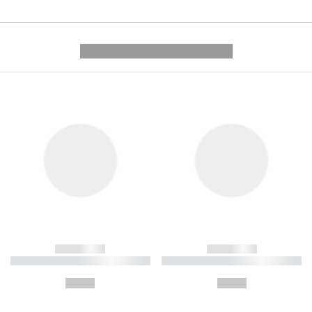
---------- --------------
------------
------------
----------- ----------- ----------
----------- ----------- ----------
-
-
--,-- €
--,-- €