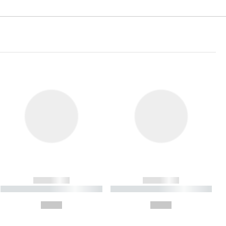
------------
------------
----------- ----------- ----------
----------- ----------- ----------
- -----------
-
--,-- €
--,-- €