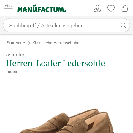
Zum Inhalt springen
Kundenkonto
Merkliste
0,0
Startseite
Klassische Herrenschuhe
Astorflex
Herren-Loafer Ledersohle
Taupe