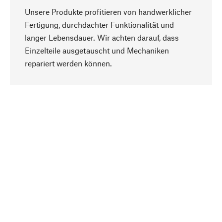
Unsere Produkte profitieren von handwerklicher
Fertigung, durchdachter Funktionalität und
langer Lebensdauer. Wir achten darauf, dass
Einzelteile ausgetauscht und Mechaniken
Nach oben
repariert werden können.
Bewusst
Nachhaltigkeit steht im Fokus unserer
Produktauswahl. Wir setzen auf natürliche
Inhaltsstoffe und Materialien, die gepflegt werden
können, sowie auf eine ressourcenschonende
und sozialverträgliche Produktion.