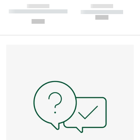
------------
------------
----------- ----------- --------
----------- -----------
---
--,-- €
--,-- €