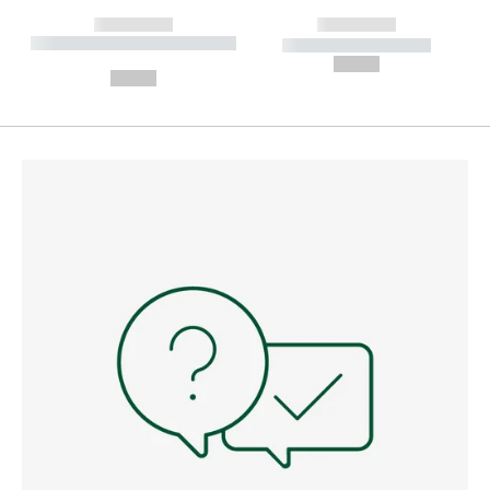
------------
------------
----------- ----------- --------
----------- -----------
---
--,-- €
--,-- €