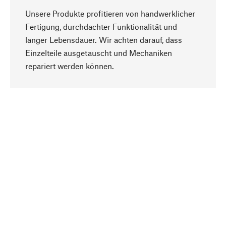
Unsere Produkte profitieren von handwerklicher
Fertigung, durchdachter Funktionalität und
langer Lebensdauer. Wir achten darauf, dass
Einzelteile ausgetauscht und Mechaniken
Nach oben
repariert werden können.
Bewusst
Nachhaltigkeit steht im Fokus unserer
Produktauswahl. Wir setzen auf natürliche
Inhaltsstoffe und Materialien, die gepflegt werden
können, sowie auf eine ressourcenschonende
und sozialverträgliche Produktion.