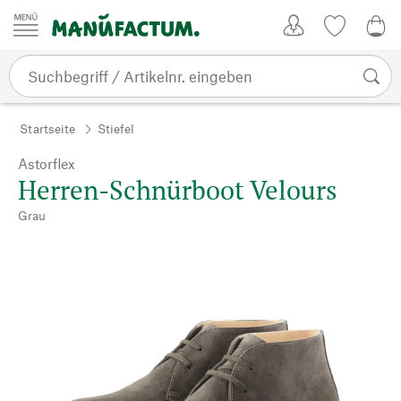
Zum Inhalt springen
Kundenkonto
Merkliste
0,0
Startseite
Stiefel
Astorflex
Herren-Schnürboot Velours
Grau