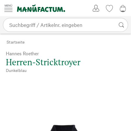
Zum Inhalt springen
Kundenkonto
Merkliste
0,0
Startseite
Hannes Roether
Herren-Stricktroyer
Dunkelblau