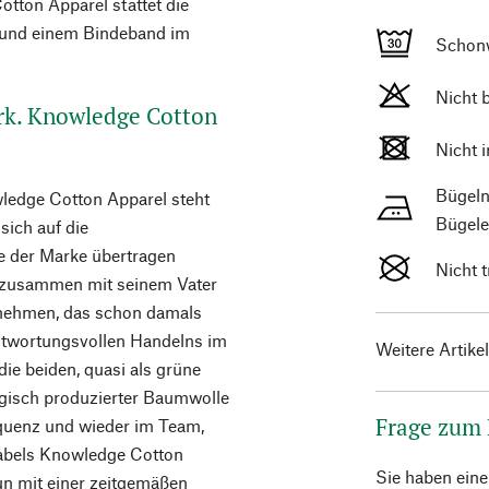
ton Apparel stattet die
n und einem Bindeband im
Schon
Nicht 
rk. Knowledge Cotton
Nicht 
Bügeln
ledge Cotton Apparel steht
Bügele
sich auf die
e der Marke übertragen
Nicht 
p zusammen mit seinem Vater
ernehmen, das schon damals
twortungsvollen Handelns im
Weitere Artike
die beiden, quasi als grüne
ogisch produzierter Baumwolle
Frage zum
equenz und wieder im Team,
abels Knowledge Cotton
Sie haben ein
un mit einer zeitgemäßen