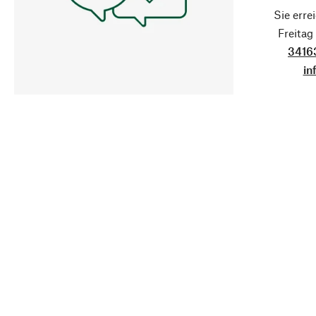
Sie erre
Freita
3416
in