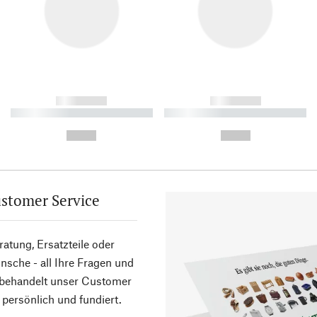
------------
------------
----------- ----------- ----------
----------- ----------- ----------
-
-
--,-- €
--,-- €
stomer Service
atung, Ersatzteile oder
sche - all Ihre Fragen und
 behandelt unser Customer
 persönlich und fundiert.