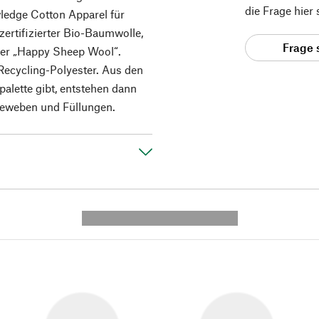
die Frage hier
wledge Cotton Apparel für
ertifizierter Bio-Baumwolle,
Frage 
oder „Happy Sheep Wool“.
Recycling-Polyester. Aus den
bpalette gibt, entstehen dann
geweben und Füllungen.
---------- --------------