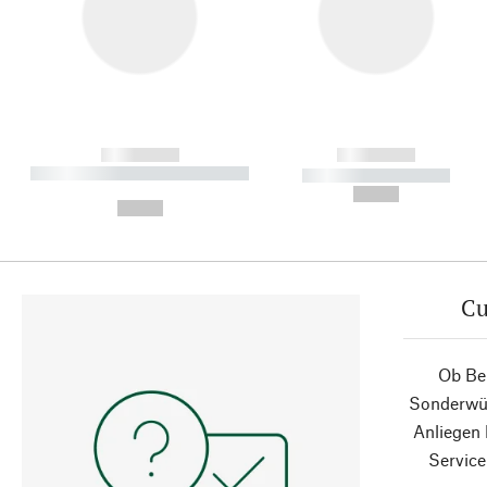
------------
------------
----------- ----------- ----------
----------- -----------
-
--,-- €
--,-- €
Cu
Ob Ber
Sonderwün
Anliegen
Service