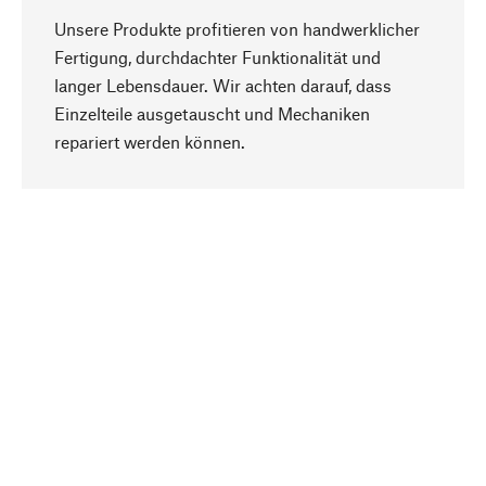
Unsere Produkte profitieren von handwerklicher
Fertigung, durchdachter Funktionalität und
langer Lebensdauer. Wir achten darauf, dass
Einzelteile ausgetauscht und Mechaniken
Nach oben
repariert werden können.
Bewusst
Nachhaltigkeit steht im Fokus unserer
Produktauswahl. Wir setzen auf natürliche
Inhaltsstoffe und Materialien, die gepflegt werden
können, sowie auf eine ressourcenschonende
und sozialverträgliche Produktion.