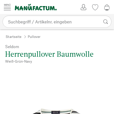
Zum Inhalt springen
Kundenkonto
Merkliste
0,0
Startseite
Pullover
Seldom
Herrenpullover Baumwolle
Weiß-Grün-Navy