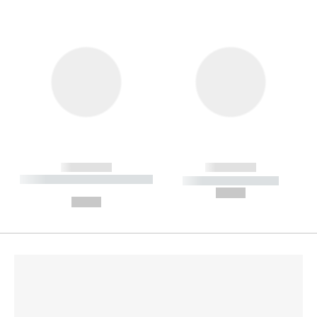
------------
------------
----------- ----------- --------
----------- -----------
---
--,-- €
--,-- €