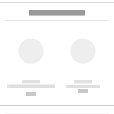
---------- --------------
------------
------------
----------- ----------- --------
----------- -----------
---
--,-- €
--,-- €