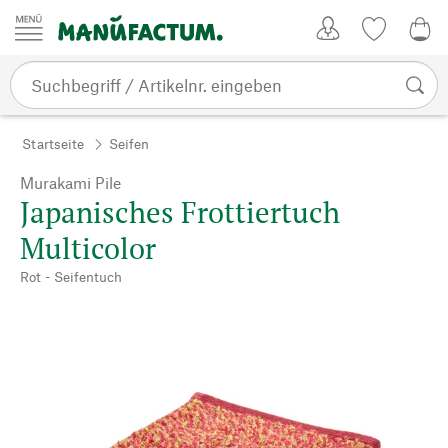
Zum Inhalt springen
Kundenkonto
Merkliste
0,0
Startseite
Seifen
Murakami Pile
Japanisches Frottiertuch
Multicolor
Rot - Seifentuch