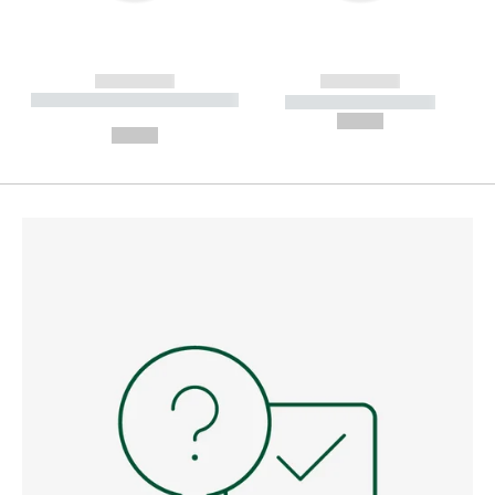
------------
------------
----------- ----------- --------
----------- -----------
---
--,-- €
--,-- €