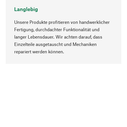
Langlebig
Unsere Produkte profitieren von handwerklicher
Fertigung, durchdachter Funktionalität und
langer Lebensdauer. Wir achten darauf, dass
Einzelteile ausgetauscht und Mechaniken
Nach oben
repariert werden können.
Bewusst
Nachhaltigkeit steht im Fokus unserer
Produktauswahl. Wir setzen auf natürliche
Inhaltsstoffe und Materialien, die gepflegt werden
können, sowie auf eine ressourcenschonende
und sozialverträgliche Produktion.