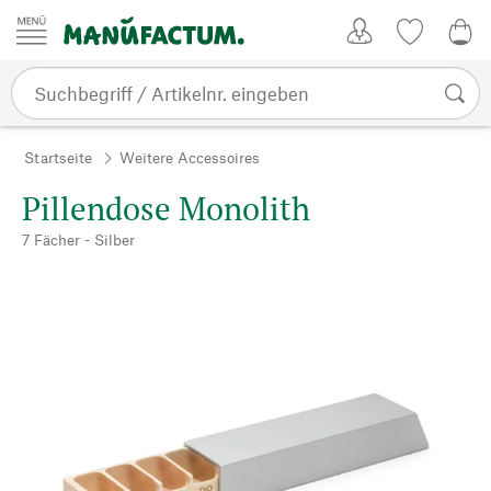
Zum Inhalt springen
Kundenkonto
Merkliste
0,0
Startseite
Weitere Accessoires
Pillendose Monolith
7 Fächer - Silber