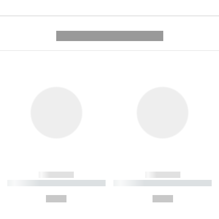
---------- --------------
------------
------------
----------- ----------- ----------
----------- ----------- ----------
-
-
--,-- €
--,-- €