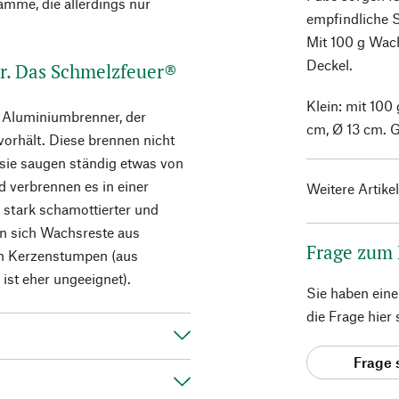
lamme, die allerdings nur
empfindliche 
Mit 100 g Wach
Deckel.
r. Das Schmelzfeuer®
Klein: mit 100
r Aluminiumbrenner, der
cm, Ø 13 cm. 
orhält. Diese brennen nicht
 sie saugen ständig etwas von
verbrennen es in einer
Weitere Artike
 stark schamottierter und
en sich Wachsreste aus
Frage zum
en Kerzenstumpen (aus
ist eher ungeeignet).
Sie haben ein
die Frage hier
Frage 