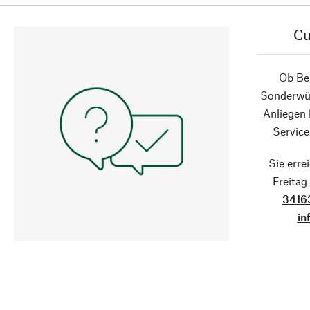
Cu
Ob Ber
Sonderwün
Anliegen
Service
Sie erre
Freita
3416
in