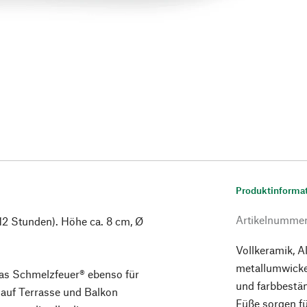
Produktinforma
Artikelnumme
 12 Stunden). Höhe ca. 8 cm, Ø
Vollkeramik, 
metallumwickel
 das Schmelzfeuer® ebenso für
und farbbestän
auf Terrasse und Balkon
Füße sorgen f