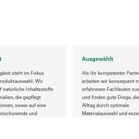
t
Ausgewählt
gkeit steht im Fokus
Als Ihr kompetenter Partn
Produktauswahl. Wir
arbeiten wir konsequent m
f natürliche Inhaltsstoffe
erfahrenen Fachleuten z
ialien, die gepflegt
und finden gute Dinge, die
nnen, sowie auf eine
Alltag durch optimale
enschonende und
Materialauswahl und exzel
trägliche Produktion.
Fertigung bereichern.