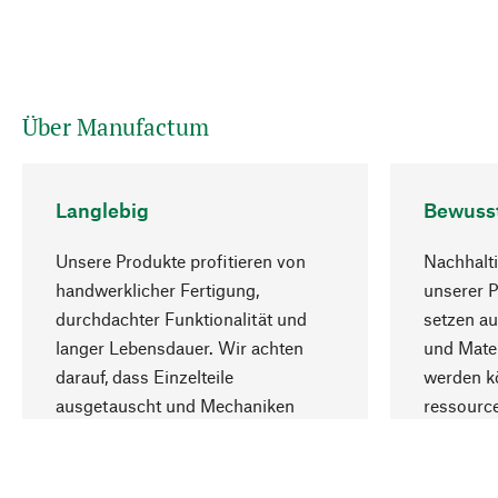
Über Manufactum
Langlebig
Bewuss
Unsere Produkte profitieren von
Nachhalti
handwerklicher Fertigung,
unserer 
durchdachter Funktionalität und
setzen au
langer Lebensdauer. Wir achten
und Mater
darauf, dass Einzelteile
werden kö
ausgetauscht und Mechaniken
ressourc
repariert werden können.
sozialver