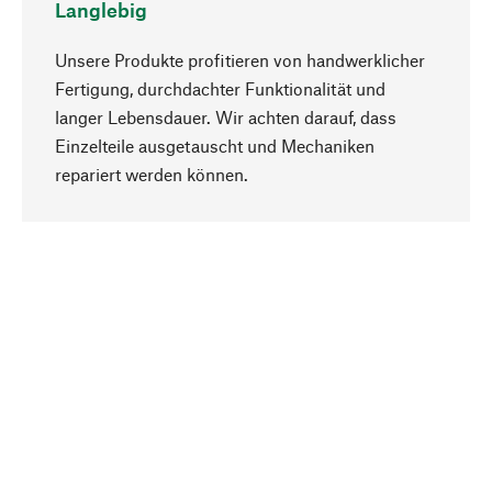
Langlebig
Unsere Produkte profitieren von handwerklicher
Fertigung, durchdachter Funktionalität und
langer Lebensdauer. Wir achten darauf, dass
Einzelteile ausgetauscht und Mechaniken
Nach oben
repariert werden können.
Bewusst
Nachhaltigkeit steht im Fokus unserer
Produktauswahl. Wir setzen auf natürliche
Inhaltsstoffe und Materialien, die gepflegt werden
können, sowie auf eine ressourcenschonende
und sozialverträgliche Produktion.