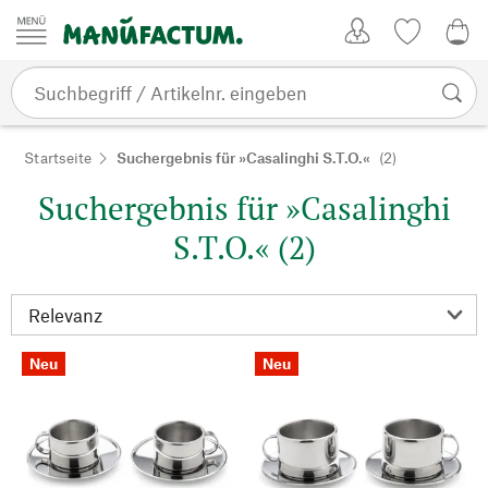
Zum Inhalt springen
Kundenkonto
Merkliste
0,0
Startseite
Suchergebnis für »Casalinghi S.T.O.«
(2)
Suchergebnis für »Casalinghi
S.T.O.« (2)
Neu
Neu