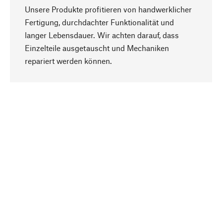
Unsere Produkte profitieren von handwerklicher
Fertigung, durchdachter Funktionalität und
langer Lebensdauer. Wir achten darauf, dass
Einzelteile ausgetauscht und Mechaniken
Nach oben
repariert werden können.
Bewusst
Nachhaltigkeit steht im Fokus unserer
Produktauswahl. Wir setzen auf natürliche
Inhaltsstoffe und Materialien, die gepflegt werden
können, sowie auf eine ressourcenschonende
und sozialverträgliche Produktion.