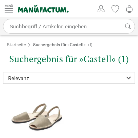
Zum Inhalt springen
Kundenkonto
Merkliste
0,0
Startseite
Suchergebnis für »Castell«
(1)
Suchergebnis für »Castell« (1)