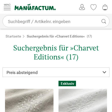
Zum Inhalt springen
Kundenkonto
Merkliste
0,0
Startseite
Suchergebnis für »Charvet Editions«
(17)
Suchergebnis für »Charvet
Editions« (17)
Exklusiv