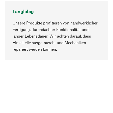
Langlebig
Unsere Produkte profitieren von handwerklicher
Fertigung, durchdachter Funktionalität und
langer Lebensdauer. Wir achten darauf, dass
Einzelteile ausgetauscht und Mechaniken
Nach oben
repariert werden können.
Bewusst
Nachhaltigkeit steht im Fokus unserer
Produktauswahl. Wir setzen auf natürliche
Inhaltsstoffe und Materialien, die gepflegt werden
können, sowie auf eine ressourcenschonende