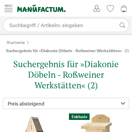
Zum Inhalt springen
Kundenkonto
Merkliste
0,0
Startseite
Suchergebnis für »Diakonie Döbeln - Roßweiner Werkstätten«
(2)
Suchergebnis für »Diakonie
Döbeln - Roßweiner
Werkstätten« (2)
Exklusiv