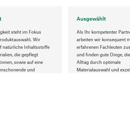
t
Ausgewählt
gkeit steht im Fokus
Als Ihr kompetenter Partn
Produktauswahl. Wir
arbeiten wir konsequent m
f natürliche Inhaltsstoffe
erfahrenen Fachleuten z
ialien, die gepflegt
und finden gute Dinge, die
nnen, sowie auf eine
Alltag durch optimale
enschonende und
Materialauswahl und exzel
trägliche Produktion.
Fertigung bereichern.