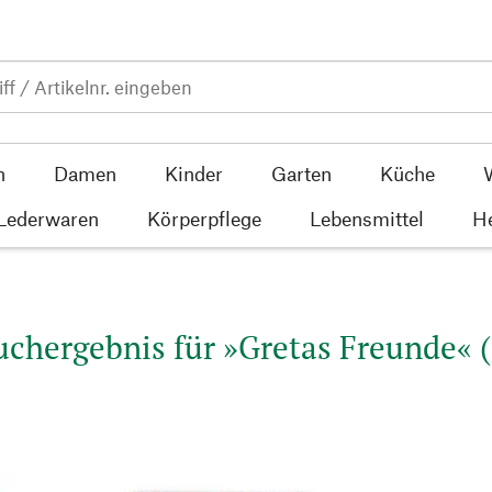
n
Damen
Kinder
Garten
Küche
 Lederwaren
Körperpflege
Lebensmittel
He
uchergebnis für »Gretas Freunde« (