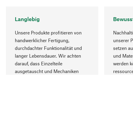
Langlebig
Bewuss
Unsere Produkte profitieren von
Nachhalti
handwerklicher Fertigung,
unserer 
durchdachter Funktionalität und
setzen au
langer Lebensdauer. Wir achten
und Mater
darauf, dass Einzelteile
werden kö
ausgetauscht und Mechaniken
ressourc
repariert werden können.
sozialver
Ihr Land
Österreich