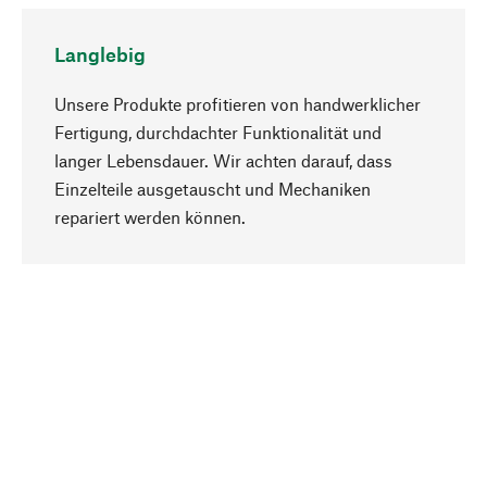
Langlebig
Unsere Produkte profitieren von handwerklicher
Fertigung, durchdachter Funktionalität und
langer Lebensdauer. Wir achten darauf, dass
Einzelteile ausgetauscht und Mechaniken
Nach oben
repariert werden können.
Bewusst
Nachhaltigkeit steht im Fokus unserer
Produktauswahl. Wir setzen auf natürliche
Inhaltsstoffe und Materialien, die gepflegt werden
können, sowie auf eine ressourcenschonende