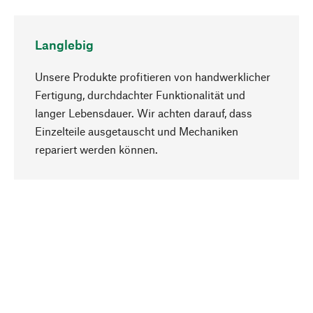
Langlebig
Unsere Produkte profitieren von handwerklicher
Fertigung, durchdachter Funktionalität und
langer Lebensdauer. Wir achten darauf, dass
Einzelteile ausgetauscht und Mechaniken
Nach oben
repariert werden können.
Bewusst
Nachhaltigkeit steht im Fokus unserer
Produktauswahl. Wir setzen auf natürliche
Inhaltsstoffe und Materialien, die gepflegt werden
können, sowie auf eine ressourcenschonende