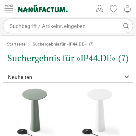
Zum Inhalt springen
Kundenkonto
Merkliste
0,0
Startseite
Suchergebnis für »IP44.DE«
(7)
Suchergebnis für »IP44.DE« (7)