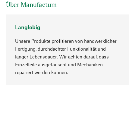
Über Manufactum
Langlebig
Unsere Produkte profitieren von handwerklicher
Fertigung, durchdachter Funktionalität und
langer Lebensdauer. Wir achten darauf, dass
Einzelteile ausgetauscht und Mechaniken
Nach oben
repariert werden können.
Bewusst
Nachhaltigkeit steht im Fokus unserer
Produktauswahl. Wir setzen auf natürliche
Inhaltsstoffe und Materialien, die gepflegt werden