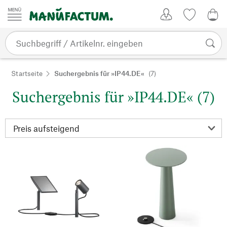
Zum Inhalt springen
Kundenkonto
Merkliste
0,0
Startseite
Suchergebnis für »IP44.DE«
(7)
Suchergebnis für »IP44.DE« (7)