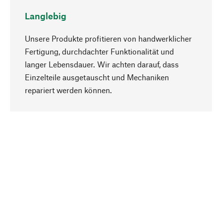
Langlebig
Unsere Produkte profitieren von handwerklicher
Fertigung, durchdachter Funktionalität und
langer Lebensdauer. Wir achten darauf, dass
Einzelteile ausgetauscht und Mechaniken
Nach oben
repariert werden können.
Bewusst
Nachhaltigkeit steht im Fokus unserer
Produktauswahl. Wir setzen auf natürliche
Inhaltsstoffe und Materialien, die gepflegt werden
können, sowie auf eine ressourcenschonende
und sozialverträgliche Produktion.