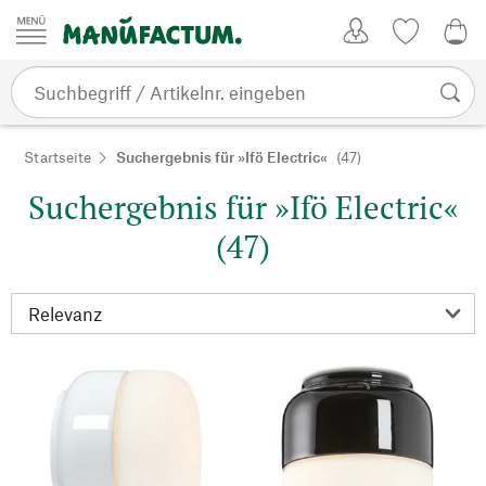
Zum Inhalt springen
Kundenkonto
Merkliste
0,0
Startseite
Suchergebnis für »Ifö Electric«
(47)
Suchergebnis für »Ifö Electric«
(47)