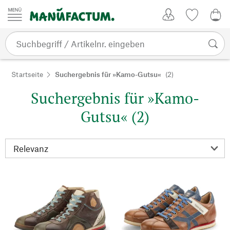
Zum Inhalt springen
Kundenkonto
Merkliste
0,0
Startseite
Suchergebnis für »Kamo-Gutsu«
(2)
Suchergebnis für »Kamo-
Gutsu« (2)