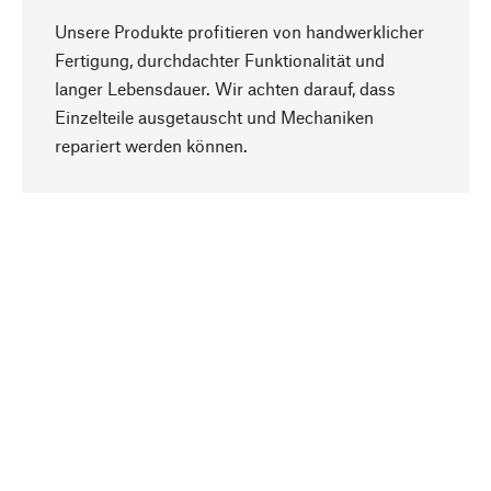
Unsere Produkte profitieren von handwerklicher
Fertigung, durchdachter Funktionalität und
langer Lebensdauer. Wir achten darauf, dass
Einzelteile ausgetauscht und Mechaniken
Nach oben
repariert werden können.
Bewusst
Nachhaltigkeit steht im Fokus unserer
Produktauswahl. Wir setzen auf natürliche
Inhaltsstoffe und Materialien, die gepflegt werden
können, sowie auf eine ressourcenschonende
und sozialverträgliche Produktion.