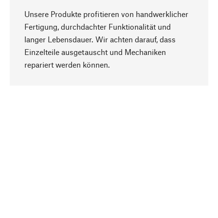
Unsere Produkte profitieren von handwerklicher
Fertigung, durchdachter Funktionalität und
langer Lebensdauer. Wir achten darauf, dass
Einzelteile ausgetauscht und Mechaniken
Nach oben
repariert werden können.
Bewusst
Nachhaltigkeit steht im Fokus unserer
Produktauswahl. Wir setzen auf natürliche
Inhaltsstoffe und Materialien, die gepflegt werden
können, sowie auf eine ressourcenschonende
und sozialverträgliche Produktion.