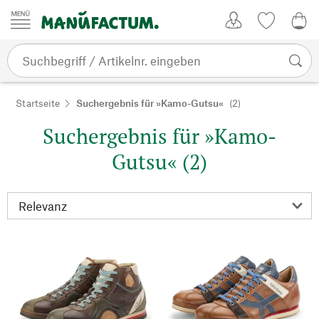
Zum Inhalt springen
Kundenkonto
Merkliste
0,0
Startseite
Suchergebnis für »Kamo-Gutsu«
(2)
Suchergebnis für »Kamo-
Gutsu« (2)