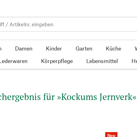
n
Damen
Kinder
Garten
Küche
 Lederwaren
Körperpflege
Lebensmittel
He
hergebnis für »Kockums Jernverk«
Neu