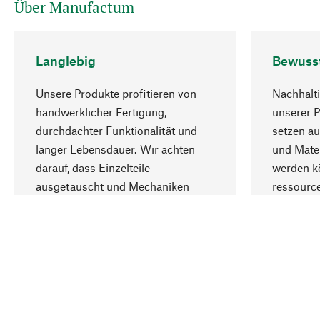
Über Manufactum
Langlebig
Bewuss
Unsere Produkte profitieren von
Nachhalti
handwerklicher Fertigung,
unserer 
durchdachter Funktionalität und
setzen au
langer Lebensdauer. Wir achten
und Mater
darauf, dass Einzelteile
werden kö
ausgetauscht und Mechaniken
ressourc
repariert werden können.
sozialver
Ihr Land