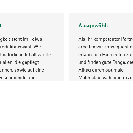
t
Ausgewählt
gkeit steht im Fokus
Als Ihr kompetenter Partn
Produktauswahl. Wir
arbeiten wir konsequent m
f natürliche Inhaltsstoffe
erfahrenen Fachleuten z
ialien, die gepflegt
und finden gute Dinge, die
nnen, sowie auf eine
Alltag durch optimale
enschonende und
Materialauswahl und exzel
trägliche Produktion.
Fertigung bereichern.