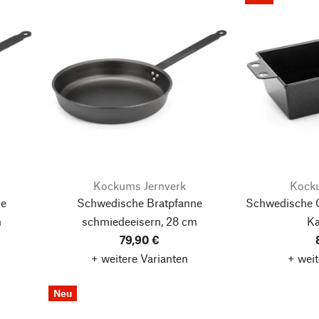
Kockums Jernverk
Kocku
ne
Schwedische Bratpfanne
Schwedische O
m
schmiedeeisern, 28 cm
Ka
79,90 €
+ weitere Varianten
+ weit
Neu