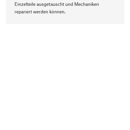
Einzelteile ausgetauscht und Mechaniken
Nach oben
repariert werden können.
Bewusst
Nachhaltigkeit steht im Fokus unserer
Produktauswahl. Wir setzen auf natürliche
Inhaltsstoffe und Materialien, die gepflegt werden
können, sowie auf eine ressourcenschonende
und sozialverträgliche Produktion.
Ausgewählt