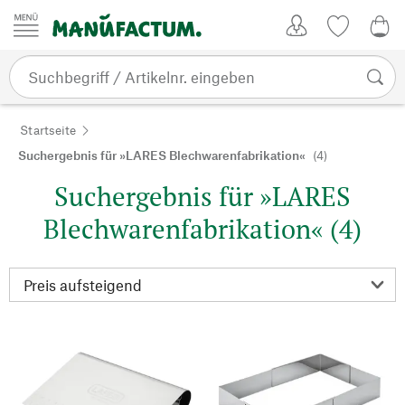
Zum Inhalt springen
Kundenkonto
Merkliste
0,0
Startseite
Suchergebnis für »LARES Blechwarenfabrikation«
(4)
Suchergebnis für »LARES
Blechwarenfabrikation« (4)