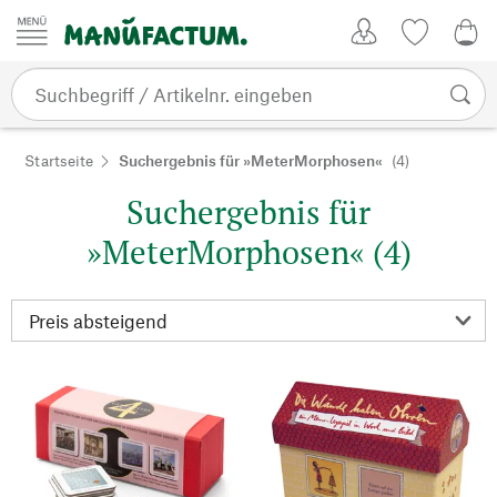
Zum Inhalt springen
Kundenkonto
Merkliste
0,0
Startseite
Suchergebnis für »MeterMorphosen«
(4)
Suchergebnis für
»MeterMorphosen« (4)