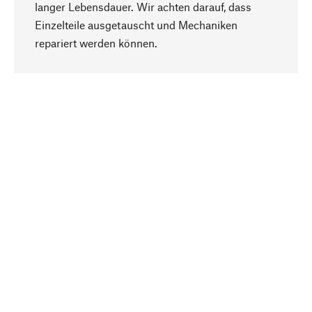
langer Lebensdauer. Wir achten darauf, dass
Einzelteile ausgetauscht und Mechaniken
Nach oben
repariert werden können.
Bewusst
Nachhaltigkeit steht im Fokus unserer
Produktauswahl. Wir setzen auf natürliche
Inhaltsstoffe und Materialien, die gepflegt werden
können, sowie auf eine ressourcenschonende
und sozialverträgliche Produktion.
Ausgewählt