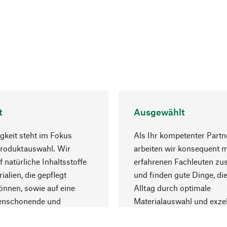
t
Ausgewählt
gkeit steht im Fokus
Als Ihr kompetenter Partn
Produktauswahl. Wir
arbeiten wir konsequent m
f natürliche Inhaltsstoffe
erfahrenen Fachleuten z
ialien, die gepflegt
und finden gute Dinge, die
nnen, sowie auf eine
Alltag durch optimale
enschonende und
Materialauswahl und exzel
trägliche Produktion.
Fertigung bereichern.