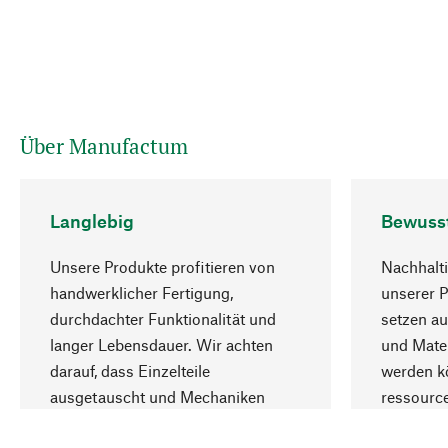
Über Manufactum
Langlebig
Bewuss
Unsere Produkte profitieren von
Nachhalti
handwerklicher Fertigung,
unserer 
durchdachter Funktionalität und
setzen au
langer Lebensdauer. Wir achten
und Mater
darauf, dass Einzelteile
werden kö
ausgetauscht und Mechaniken
ressourc
repariert werden können.
sozialver