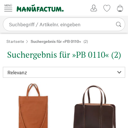
Zum Inhalt springen
Kundenkonto
Merkliste
0,0
Startseite
Suchergebnis für »PB 0110«
(2)
Suchergebnis für »PB 0110« (2)