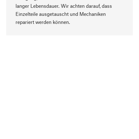
langer Lebensdauer. Wir achten darauf, dass
Einzelteile ausgetauscht und Mechaniken
Nach oben
repariert werden können.
Bewusst
Nachhaltigkeit steht im Fokus unserer
Produktauswahl. Wir setzen auf natürliche
Inhaltsstoffe und Materialien, die gepflegt werden
können, sowie auf eine ressourcenschonende
und sozialverträgliche Produktion.
Ausgewählt