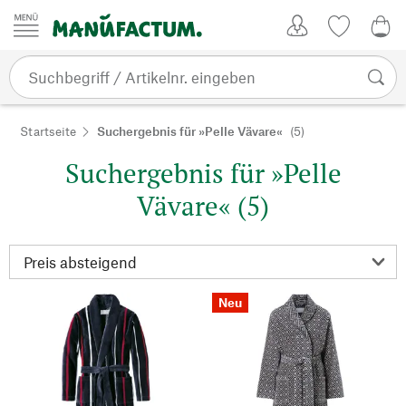
Zum Inhalt springen
Kundenkonto
Merkliste
0,0
Startseite
Suchergebnis für »Pelle Vävare«
(5)
Suchergebnis für »Pelle
Vävare« (5)
Neu