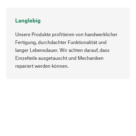
Langlebig
Unsere Produkte profitieren von handwerklicher
Fertigung, durchdachter Funktionalität und
langer Lebensdauer. Wir achten darauf, dass
Einzelteile ausgetauscht und Mechaniken
Nach oben
repariert werden können.
Bewusst
Nachhaltigkeit steht im Fokus unserer
Produktauswahl. Wir setzen auf natürliche
Inhaltsstoffe und Materialien, die gepflegt werden