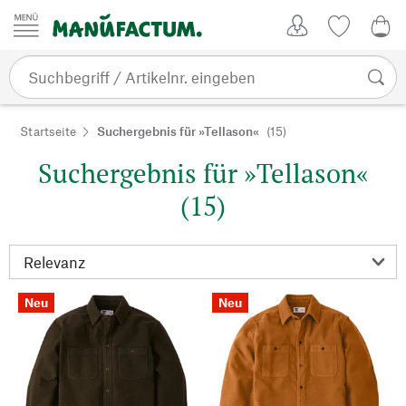
Zum Inhalt springen
Kundenkonto
Merkliste
0,0
Startseite
Suchergebnis für »Tellason«
(15)
Suchergebnis für »Tellason«
(15)
Neu
Neu