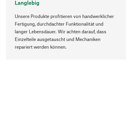
Langlebig
Unsere Produkte profitieren von handwerklicher
Fertigung, durchdachter Funktionalität und
langer Lebensdauer. Wir achten darauf, dass
Einzelteile ausgetauscht und Mechaniken
Nach oben
repariert werden können.
Bewusst
Nachhaltigkeit steht im Fokus unserer
Produktauswahl. Wir setzen auf natürliche
Inhaltsstoffe und Materialien, die gepflegt werden
können, sowie auf eine ressourcenschonende
und sozialverträgliche Produktion.