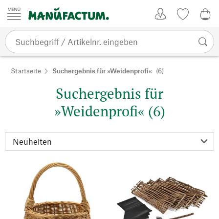
Zum Inhalt springen
Kundenkonto
Merkliste
0,0
Startseite
Suchergebnis für »Weidenprofi«
(6)
Suchergebnis für
»Weidenprofi« (6)