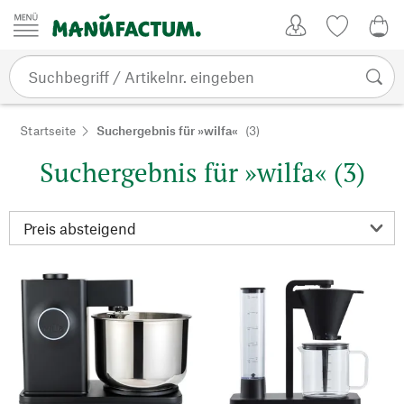
Zum Inhalt springen
Kundenkonto
Merkliste
0,0
Startseite
Suchergebnis für »wilfa«
(3)
Suchergebnis für »wilfa« (3)