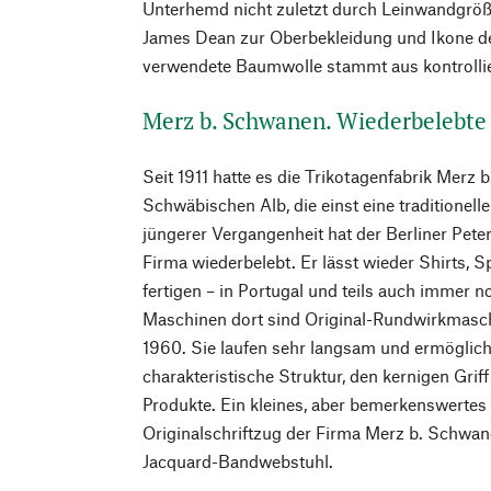
Unterhemd nicht zuletzt durch Leinwandgrö
James Dean zur Oberbekleidung und Ikone de
verwendete Baumwolle stammt aus kontrolli
Merz b. Schwanen. Wiederbelebte 
Seit 1911 hatte es die Trikotagenfabrik Merz
Schwäbischen Alb, die einst eine traditionelle
jüngerer Vergangenheit hat der Berliner Peter 
Firma wiederbelebt. Er lässt wieder Shirts,
fertigen – in Portugal und teils auch immer n
Maschinen dort sind Original-Rundwirkmasch
1960. Sie laufen sehr langsam und ermögliche
charakteristische Struktur, den kernigen Grif
Produkte. Ein kleines, aber bemerkenswertes 
Originalschriftzug der Firma Merz b. Schwan
Jacquard-Bandwebstuhl.