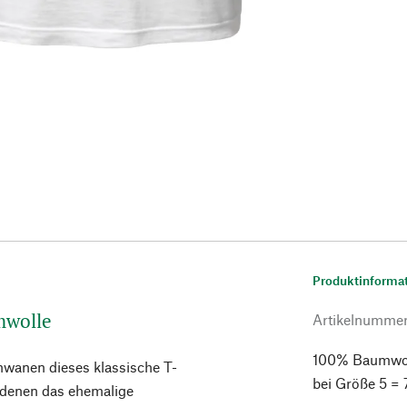
Produktinforma
mwolle
Artikelnumme
100% Baumwoll
hwanen dieses klassische T-
bei Größe 5 = 
n denen das ehemalige