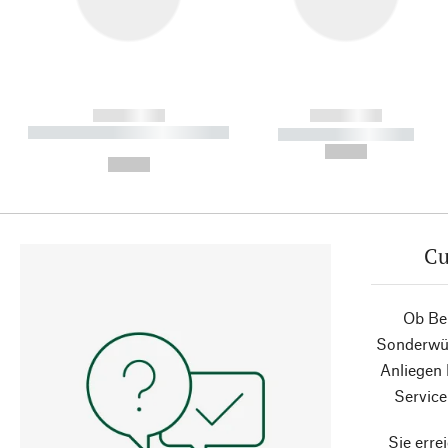
------------
------------
----------- ----------- ----------
----------- -----------
-
--,-- €
--,-- €
Cu
Ob Ber
Sonderwün
Anliegen
Service
Sie erre