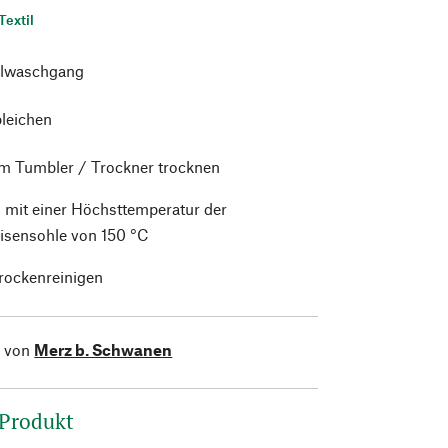
Textil
lwaschgang
bleichen
im Tumbler / Trockner trocknen
 mit einer Höchsttemperatur der
isensohle von 150 °C
trockenreinigen
l von
Merz b. Schwanen
 Produkt