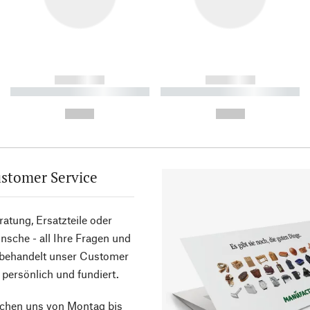
------------
------------
----------- ----------- ----------
----------- ----------- ----------
-
-
--,-- €
--,-- €
stomer Service
atung, Ersatzteile oder
sche - all Ihre Fragen und
 behandelt unser Customer
 persönlich und fundiert.
ichen uns von Montag bis