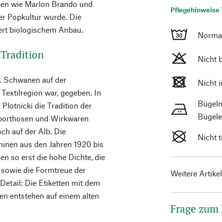
ßen wie Marlon Brando und
Pflegehinweise 
r Popkultur wurde. Die
ert biologischem Anbau.
Norma
Tradition
Nicht 
 b. Schwanen auf der
Nicht 
 Textilregion war, gegeben. In
Bügeln
Plotnicki die Tradition der
Bügele
 Sporthosen und Wirkwaren
och auf der Alb. Die
Nicht 
inen aus den Jahren 1920 bis
n so erst die hohe Dichte, die
f sowie die Formtreue der
Weitere Artike
Detail: Die Etiketten mit dem
en entstehen auf einem alten
Frage zum