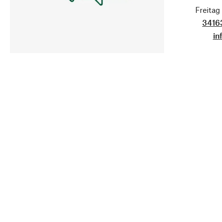
Freita
3416
in