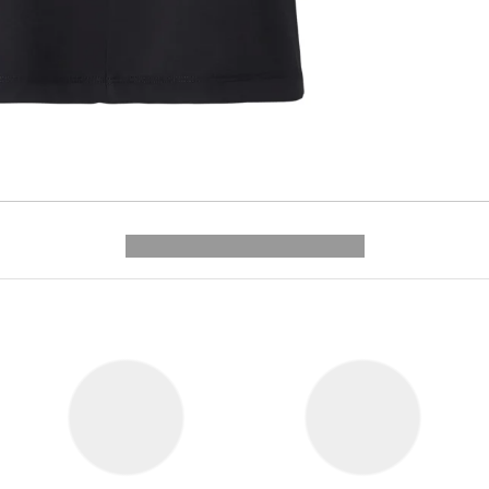
---------- --------------