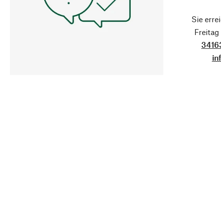
Sie erre
Freita
3416
in