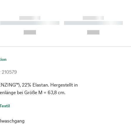
------------
------------
----------- ----------- ----------
----------- ----------- ----------
- -----------
-
--,-- €
--,-- €
tion
r
210579
NZING™), 22% Elastan. Hergestellt in
kenlänge bei Größe M = 63,8 cm.
Textil
lwaschgang