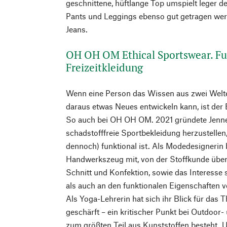
geschnittene, hüftlange Top umspielt leger 
Pants und Leggings ebenso gut getragen we
Jeans.
OH OH OM Ethical Sportswear. Fu
Freizeitkleidung
Wenn eine Person das Wissen aus zwei Wel
daraus etwas Neues entwickeln kann, ist der
So auch bei OH OH OM. 2021 gründete Jenne
schadstofffreie Sportbekleidung herzustellen, 
dennoch) funktional ist. Als Modedesignerin 
Handwerkszeug mit, von der Stoffkunde über
Schnitt und Konfektion, sowie das Interesse
als auch an den funktionalen Eigenschaften v
Als Yoga-Lehrerin hat sich ihr Blick für das
geschärft – ein kritischer Punkt bei Outdoor-
zum größten Teil aus Kunststoffen besteht. U