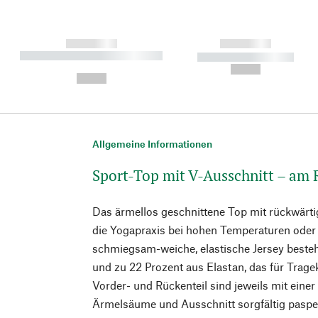
------------
------------
----------- ----------- ----------
----------- -----------
-
--,-- €
--,-- €
Allgemeine Informationen
Sport-Top mit V-Ausschnitt – am
Das ärmellos geschnittene Top mit rückwärtig
die Yogapraxis bei hohen Temperaturen oder
schmiegsam-weiche, elastische Jersey besteh
und zu 22 Prozent aus Elastan, das für Trag
Vorder- und Rückenteil sind jeweils mit einer
Ärmelsäume und Ausschnitt sorgfältig paspel