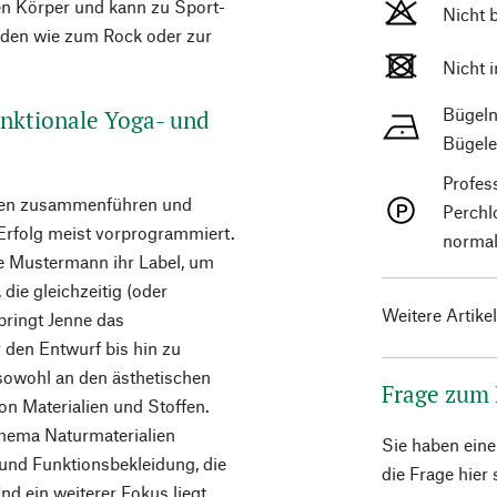
den Körper und kann zu Sport-
Nicht 
rden wie zum Rock oder zur
Nicht 
Bügeln
nktionale Yoga- und
Bügele
Profes
ten zusammenführen und
Perchl
 Erfolg meist vorprogrammiert.
normal
 Mustermann ihr Label, um
die gleichzeitig (oder
Weitere Artike
bringt Jenne das
 den Entwurf bis hin zu
 sowohl an den ästhetischen
Frage zum
on Materialien und Stoffen.
 Thema Naturmaterialien
Sie haben ein
 und Funktionsbekleidung, die
die Frage hier
nd ein weiterer Fokus liegt