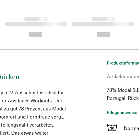
------------
------------
----------- ----------- ----------
----------- ----------- ----------
-
-
--,-- €
--,-- €
Produktinforma
 Rücken
Artikelnumme
78% Modal (LE
em V-Ausschnitt ist ideal für
Portugal. Rüc
 für Ausdauer-Workouts. Der
t zu gut 78 Prozent aus Modal
Pflegehinweise 
ekomfort und Formtreue sorgt.
 Teilungsnaht verarbeitet,
Norma
iert. Das etwas weiter