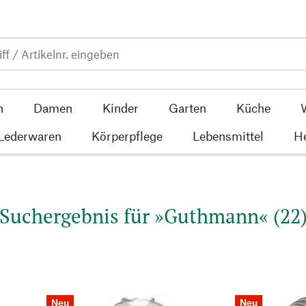
n
Damen
Kinder
Garten
Küche
 Lederwaren
Körperpflege
Lebensmittel
He
Suchergebnis für »Guthmann« (22
Neu
Neu