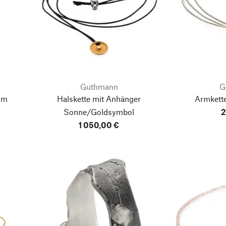
Guthmann
G
mm
Halskette mit Anhänger
Armkette
Sonne/Goldsymbol
2
1 050,00 €