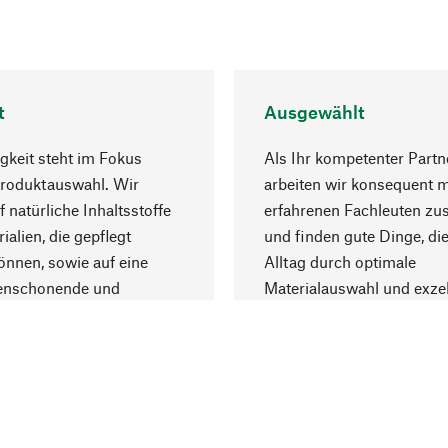
t
Ausgewählt
gkeit steht im Fokus
Als Ihr kompetenter Partn
Produktauswahl. Wir
arbeiten wir konsequent m
f natürliche Inhaltsstoffe
erfahrenen Fachleuten z
ialien, die gepflegt
und finden gute Dinge, die
nnen, sowie auf eine
Alltag durch optimale
enschonende und
Materialauswahl und exzel
trägliche Produktion.
Fertigung bereichern.