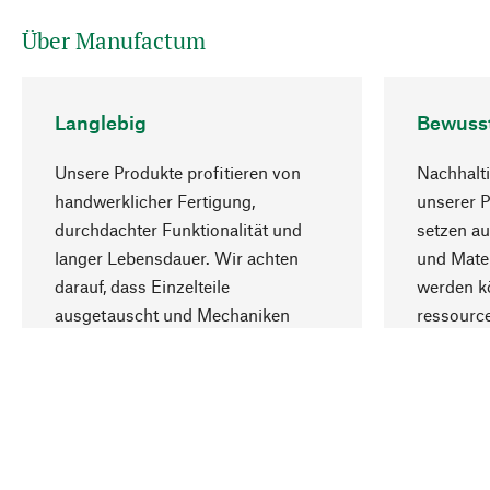
Über Manufactum
Langlebig
Bewuss
Unsere Produkte profitieren von
Nachhalti
handwerklicher Fertigung,
unserer 
durchdachter Funktionalität und
setzen au
langer Lebensdauer. Wir achten
und Mater
darauf, dass Einzelteile
werden kö
ausgetauscht und Mechaniken
ressourc
repariert werden können.
sozialver
Ihr Land