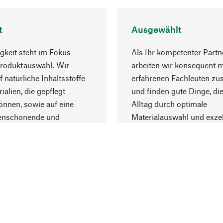
t
Ausgewählt
gkeit steht im Fokus
Als Ihr kompetenter Partn
Produktauswahl. Wir
arbeiten wir konsequent m
f natürliche Inhaltsstoffe
erfahrenen Fachleuten z
ialien, die gepflegt
und finden gute Dinge, die
nnen, sowie auf eine
Alltag durch optimale
enschonende und
Materialauswahl und exzel
trägliche Produktion.
Fertigung bereichern.