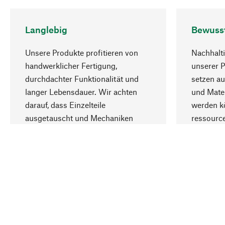
Langlebig
Bewuss
Unsere Produkte profitieren von
Nachhalti
handwerklicher Fertigung,
unserer 
durchdachter Funktionalität und
setzen au
langer Lebensdauer. Wir achten
und Mater
darauf, dass Einzelteile
werden kö
ausgetauscht und Mechaniken
ressourc
repariert werden können.
sozialver
Ihr Land
Österreich