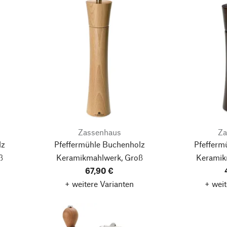
Zassenhaus
Za
lz
Pfeffermühle Buchenholz
Pfefferm
ß
Keramikmahlwerk, Groß
Keramik
67,90 €
+ weitere Varianten
+ weit