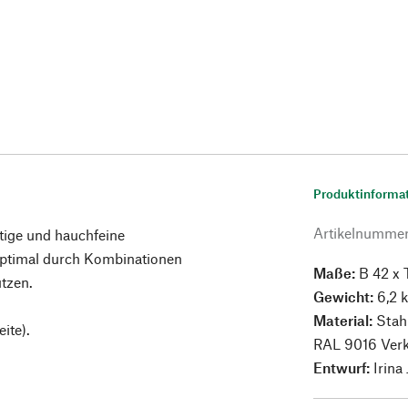
Produktinforma
Artikelnumme
tige und hauchfeine
 optimal durch Kombinationen
Maße:
B 42 x 
tzen.
Gewicht:
6,2 
Material:
Stahl
ite).
RAL 9016 Verk
Entwurf:
Irina