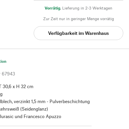
Vorrätig
,
Lieferung in 2-3 Werktagen
Zur Zeit nur in geringer Menge vorrätig
Verfügbarkeit im Warenhaus
tion
r
67943
T 30,6 x H 32 cm
kg
blech, verzinkt 1,5 mm - Pulverbeschichtung
ehrsweiß (Seidenglanz)
 Jurasic und Francesco Apuzzo