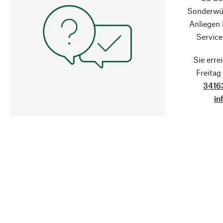
Sonderwün
Anliegen
Service
Sie erre
Freita
3416
in