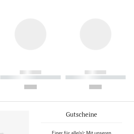
------------
------------
----------- ----------- ----------
----------- ----------- ----------
- -----------
-
--,-- €
--,-- €
Gutscheine
Einer für alle(s): Mit unseren