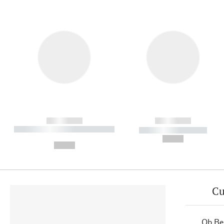
------------
------------
----------- ----------- ----------
----------- -----------
-
--,-- €
--,-- €
Cu
Ob Ber