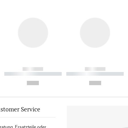
------------
------------
----------- ----------- ----------
----------- ----------- ----------
-
-
--,-- €
--,-- €
stomer Service
atung, Ersatzteile oder