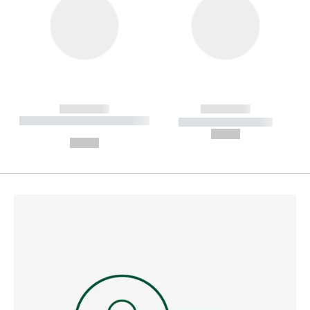
------------
------------
----------- ----------- --------
----------- -----------
---
--,-- €
--,-- €