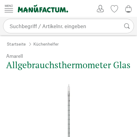
Zum Inhalt springen
Kundenkonto
Merkliste
0,0
Startseite
Küchenhelfer
Amarell
Allgebrauchsthermometer Glas