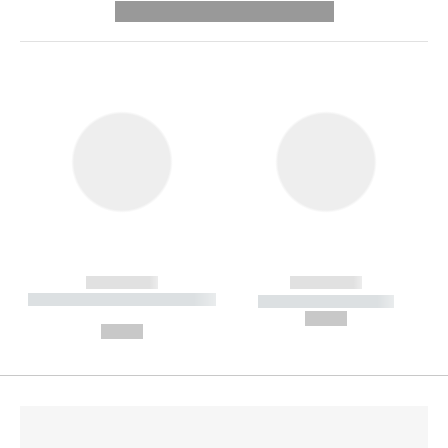
---------- --------------
------------
------------
----------- ----------- --------
----------- -----------
---
--,-- €
--,-- €