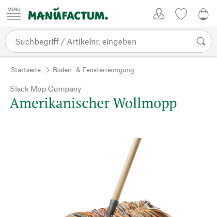
Zum Inhalt springen
Kundenkonto
Merkliste
0,0
Startseite
Boden- & Fensterreinigung
Slack Mop Company
Amerikanischer Wollmopp