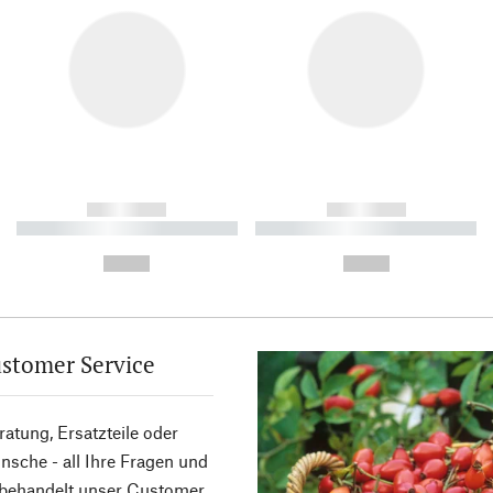
------------
------------
----------- ----------- ----------
----------- ----------- ----------
-
-
--,-- €
--,-- €
stomer Service
atung, Ersatzteile oder
sche - all Ihre Fragen und
 behandelt unser Customer