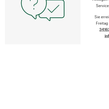
Service
Sie erre
Freita
3416
in