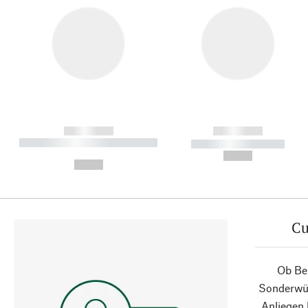
------------
------------
----------- ----------- ----------
----------- -----------
-
--,-- €
--,-- €
Cu
Ob Ber
Sonderwün
Anliegen