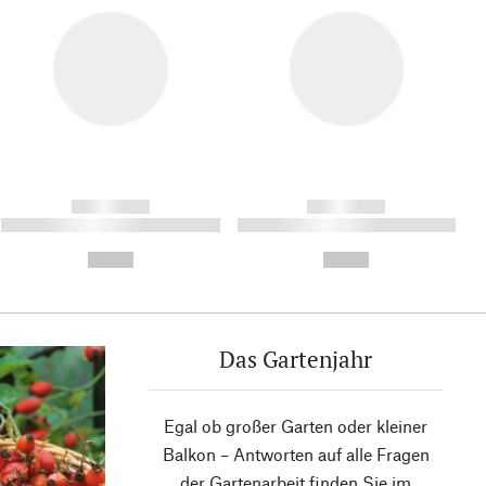
------------
------------
----------- ----------- ----------
----------- ----------- ----------
- -----------
-
--,-- €
--,-- €
Das Gartenjahr
Egal ob großer Garten oder kleiner
Balkon – Antworten auf alle Fragen
der Gartenarbeit finden Sie im