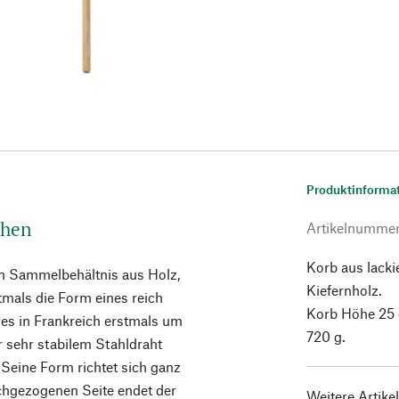
Produktinforma
chen
Artikelnumme
Korb aus lacki
ten Sammelbehältnis aus Holz,
Kiefernholz.
tmals die Form eines reich
Korb Höhe 25 
b es in Frankreich erstmals um
720 g.
r sehr stabilem Stahldraht
. Seine Form richtet sich ganz
chgezogenen Seite endet der
Weitere Artike