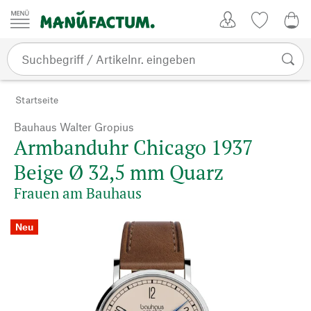
Zum Inhalt springen
Kundenkonto
Merkliste
0,0
Startseite
Bauhaus Walter Gropius
Armbanduhr Chicago 1937
Beige Ø 32,5 mm Quarz
Frauen am Bauhaus
Neu