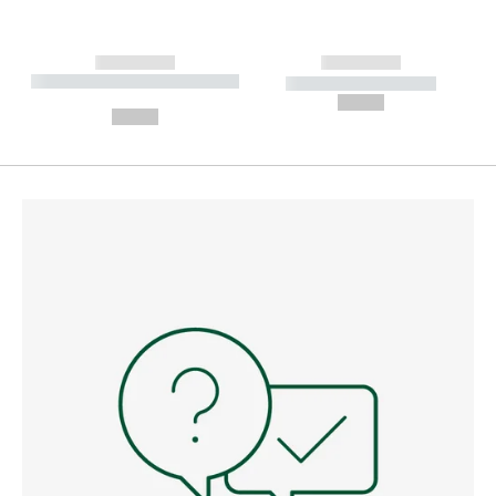
------------
------------
----------- ----------- --------
----------- -----------
---
--,-- €
--,-- €