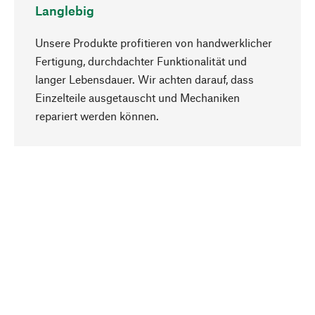
Langlebig
Unsere Produkte profitieren von handwerklicher
Fertigung, durchdachter Funktionalität und
langer Lebensdauer. Wir achten darauf, dass
Einzelteile ausgetauscht und Mechaniken
Nach oben
repariert werden können.
Bewusst
Nachhaltigkeit steht im Fokus unserer
Produktauswahl. Wir setzen auf natürliche
Inhaltsstoffe und Materialien, die gepflegt werden
können, sowie auf eine ressourcenschonende
und sozialverträgliche Produktion.